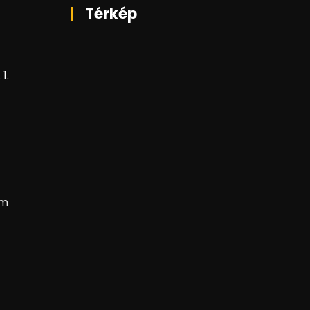
Térkép
1.
om