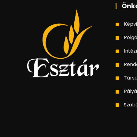
Önk
Képvi
Polgá
Inté
Rend
Társ
Pályá
Szab