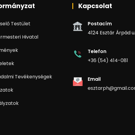
ormányzat
Kapcsolat
selő Testület
Postacím
4124 Esztár Árpád u. 
rmesteri Hivatal
zmények
Telefon
+36 (54) 414-081
eletek
adalmi Tevékenységek
Email
esztarph@gmail.c
zatok
ályzatok