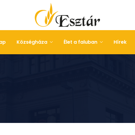
ap
Községháza
Élet a faluban
Hírek