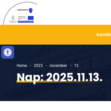
Skip
Ugrás
to
a
Content
navigációhoz
Kezdől
Eszköztár megnyitása
Home
2025
november
13
Nap:
2025.11.13.