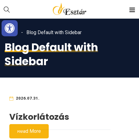
Skip
Ugrás
to
a
Eszköztár megnyitása
Content
navigációhoz
Home
Blog Default with Sidebar
Blog Default with
Sidebar
2026.07.31.
Vízkorlátozás
Read More