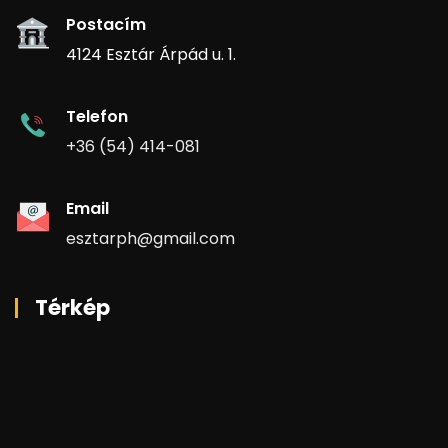
Postacím
4124 Esztár Árpád u. 1.
Telefon
+36 (54) 414-081
Email
esztarph@gmail.com
Térkép