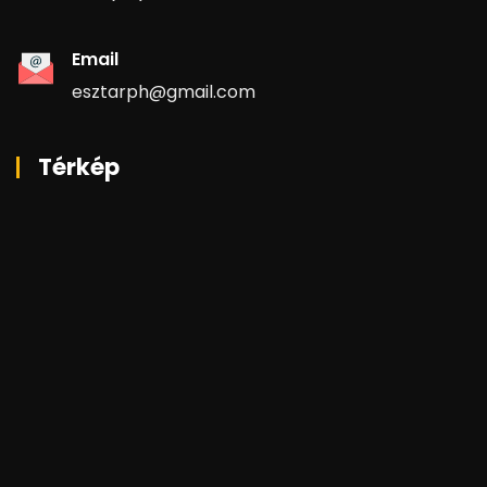
Email
esztarph@gmail.com
Térkép