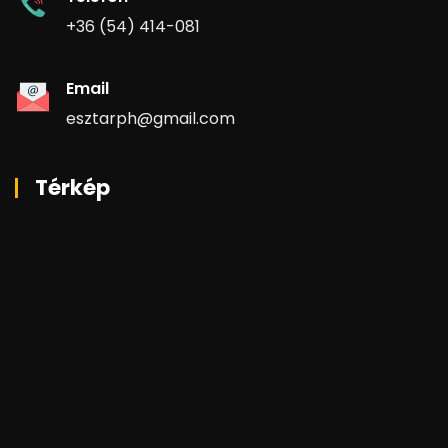
+36 (54) 414-081
Email
esztarph@gmail.com
Térkép