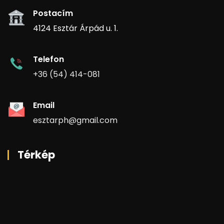
Postacím
4124 Esztár Árpád u. 1.
Telefon
+36 (54) 414-081
Email
esztarph@gmail.com
Térkép