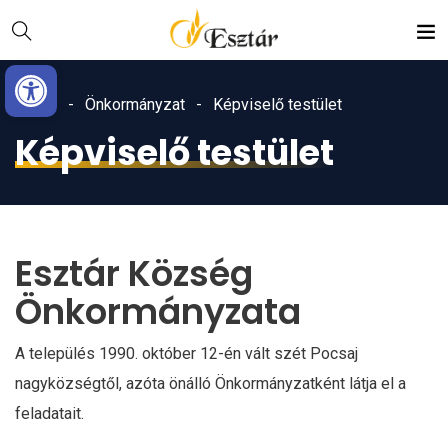
Skip
Ugrás
to
a
Eszköztár megnyitása
Content
navigációhoz
Home
Önkormányzat
Képviselő testület
Képviselő testület
Esztár Község
Önkormányzata
A település 1990. október 12-én vált szét Pocsaj
nagyközségtől, azóta önálló Önkormányzatként látja el a
feladatait.