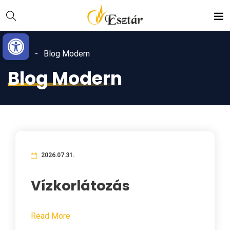
Skip
Ugrás
to
a
Eszköztár megnyitása
Content
navigációhoz
Home
Blog Modern
Blog Modern
2026.07.31.
Vízkorlátozás
Read More