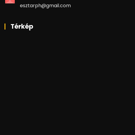
esztarph@gmail.com
Térkép