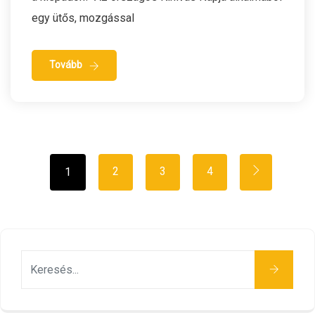
egy ütős, mozgással
Tovább
2
3
4
1
Keresés