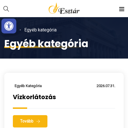
Skip
Ugrás
to
a
Eszköztár megnyitása
Content
navigációhoz
Home
Egyéb kategória
Egyéb kategória
Egyéb Kategória
2026.07.31.
Vízkorlátozás
Tovább