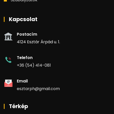
Kapcsolat
Postacím
4124 Esztár Árpád u. 1.
Telefon
+36 (54) 414-081
Email
esztarph@gmail.com
Térkép