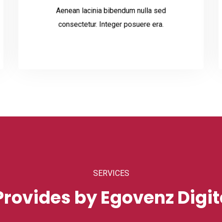
Aenean lacinia bibendum nulla sed
Read More
consectetur. Integer posuere era.
Creative Solutions
Pellentesque vehicula fermentum turpis eu
cursus. Cras convallis tellus et elit aliquet,
SERVICES
vitae dignissim ligula
Provides by Egovenz Digi