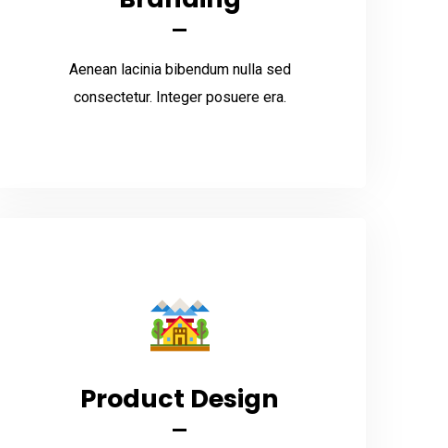
Aenean lacinia bibendum nulla sed
consectetur. Integer posuere era.
Aenean lacinia bibendum nulla sed
Read More
consectetur. Integer posuere era.
Product Design
Product Design
Aenean lacinia bibendum nulla sed
consectetur. Integer posuere era.