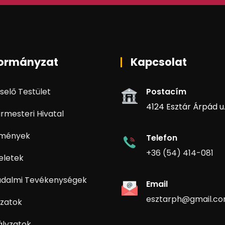
ormányzat
Kapcsolat
selő Testület
Postacím
4124 Esztár Árpád u. 
rmesteri Hivatal
zmények
Telefon
+36 (54) 414-081
eletek
adalmi Tevékenységek
Email
esztarph@gmail.c
zatok
ályzatok