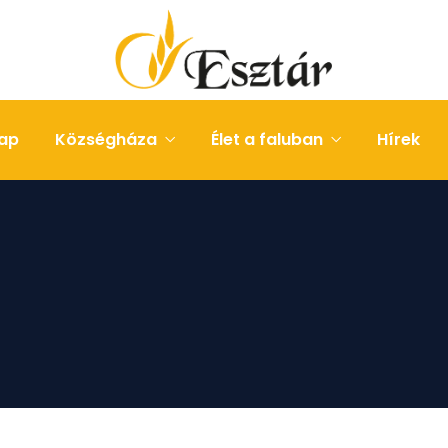
ap
Községháza
Élet a faluban
Hírek