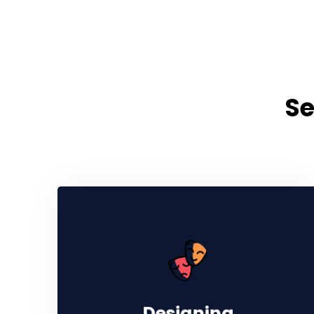
Se
Designing
Designing