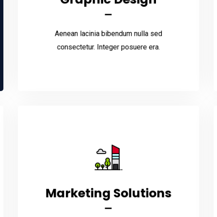
Aenean lacinia bibendum nulla sed
consectetur. Integer posuere era.
Aenean lacinia bibendum nulla sed
Read More
consectetur. Integer posuere era.
Marketing Solutions
Marketing Solutions
Aenean lacinia bibendum nulla sed
consectetur. Integer posuere era.