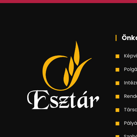
Önk
Képvi
Polgá
Inté
Rend
Társ
Pályá
Szab