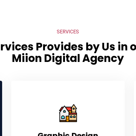
SERVICES
rvices Provides by Us in 
Miion Digital Agency
Graphic Design
Graphic Design