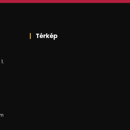
Térkép
1.
om