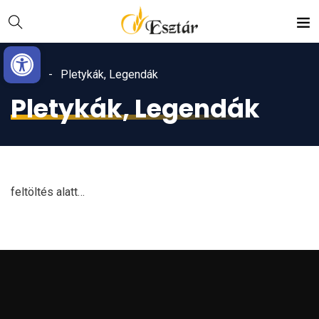
Skip
Ugrás
to
a
Eszköztár megnyitása
Content
navigációhoz
Home
Pletykák, Legendák
Pletykák, Legendák
feltöltés alatt…