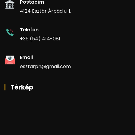
Postacím
4124 Esztár Árpád u. 1.
Telefon
+36 (54) 414-081
Email
esztarph@gmail.com
Térkép