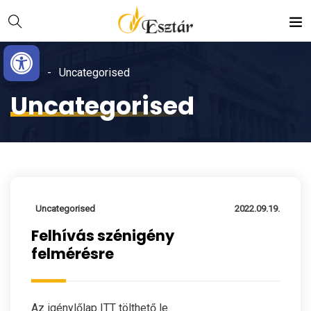
Skip
Ugrás
to
a
Eszköztár megnyitása
Content
navigációhoz
Home
Uncategorised
Uncategorised
Uncategorised
2022.09.19.
Felhívás szénigény
felmérésre
Az igénylőlap ITT tölthető le.