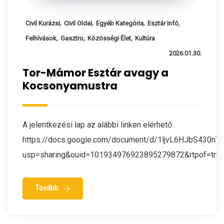
,
,
,
,
Civil Kurázsi
Civil Oldal
Egyéb Kategória
Esztár Infó
,
,
,
Felhívások
Gasztro
Közösségi Élet
Kultúra
2026.01.30.
Tor-Mámor Esztár avagy a
Kocsonyamustra
A jelentkezési lap az alábbi linken elérhető:
https://docs.google.com/document/d/1ljvL6HJbS430n
usp=sharing&ouid=101934976923895279872&rtpof=true
Tovább