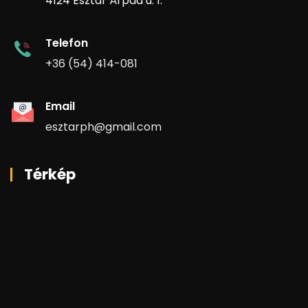
4124 Esztár Árpád u. 1.
Telefon
+36 (54) 414-081
Email
esztarph@gmail.com
Térkép