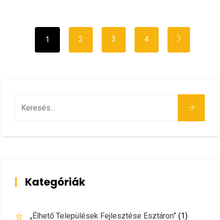
2
3
4
1
Keresés
Kategóriák
„Élhető Települések Fejlesztése Esztáron”
(1)