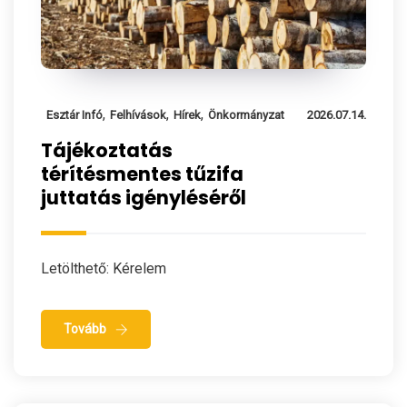
,
,
,
Esztár Infó
Felhívások
Hírek
Önkormányzat
2026.07.14.
Tájékoztatás
térítésmentes tűzifa
juttatás igényléséről
Letölthető: Kérelem
Tovább