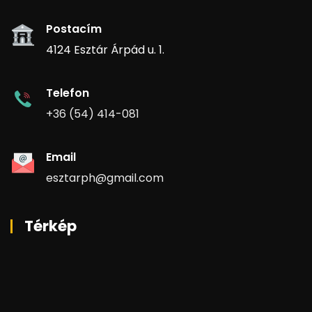
Postacím
4124 Esztár Árpád u. 1.
Telefon
+36 (54) 414-081
Email
esztarph@gmail.com
Térkép