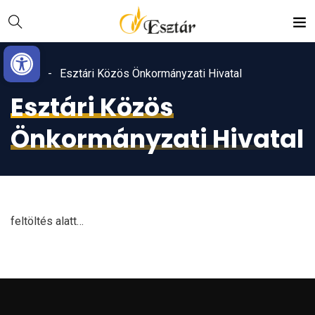
Skip
Ugrás
to
a
Eszköztár megnyitása
Content
navigációhoz
Home
Esztári Közös Önkormányzati Hivatal
Esztári Közös
Önkormányzati Hivatal
feltöltés alatt…