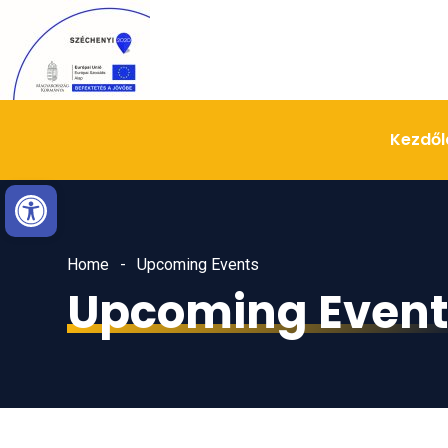
Skip
Ugrás
to
a
Content
navigációhoz
Kezdől
Eszköztár megnyitása
Home
Upcoming Events
Upcoming Event