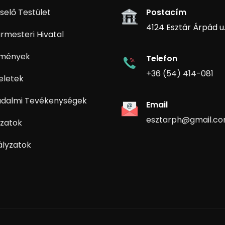
selő Testület
Postacím
4124 Esztár Árpád u. 
rmesteri Hivatal
zmények
Telefon
+36 (54) 414-081
eletek
adalmi Tevékenységek
Email
esztarph@gmail.c
zatok
ályzatok