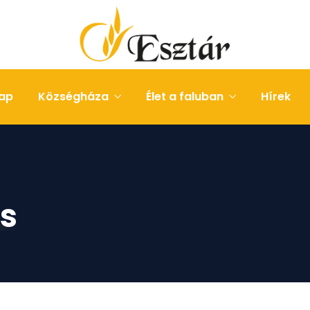
ap
Községháza
Élet a faluban
Hírek
s