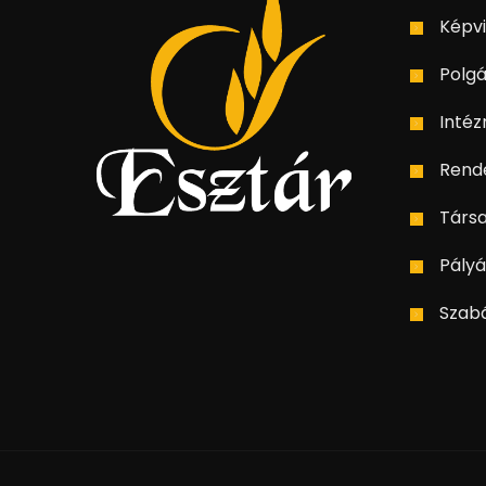
Képvi
Polgá
Inté
Rend
Társ
Pályá
Szab