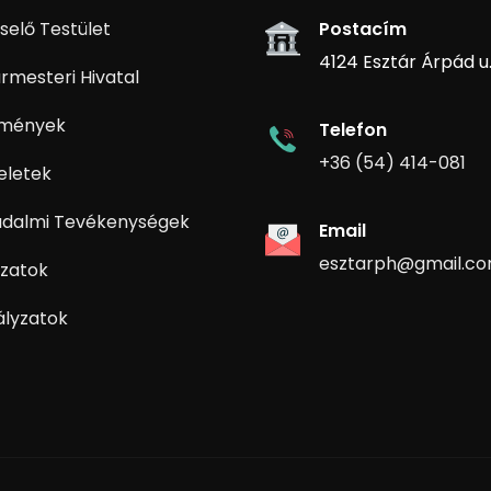
selő Testület
Postacím
4124 Esztár Árpád u. 
rmesteri Hivatal
zmények
Telefon
+36 (54) 414-081
eletek
adalmi Tevékenységek
Email
esztarph@gmail.c
zatok
ályzatok