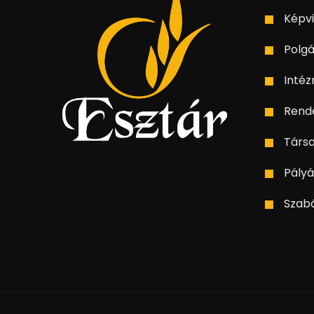
Képvi
Polgá
Inté
Rend
Társ
Pályá
Szab