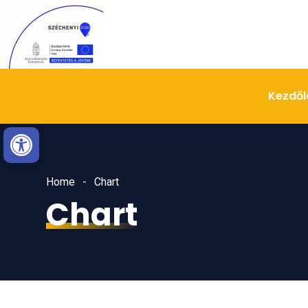
Skip
Ugrás
to
a
Content
navigációhoz
Kezdől
Eszköztár megnyitása
Home
Chart
Chart