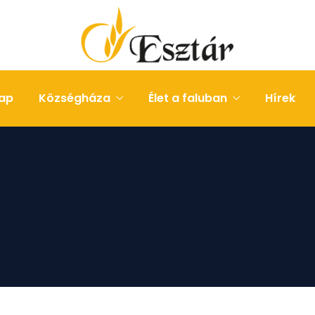
ap
Községháza
Élet a faluban
Hírek