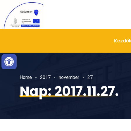
Skip
Ugrás
to
a
Content
navigációhoz
Kezdől
Eszköztár megnyitása
Home
2017
november
27
Nap:
2017.11.27.