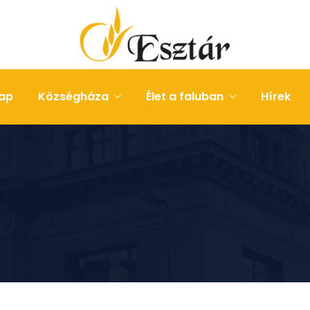
ap
Községháza
Élet a faluban
Hírek