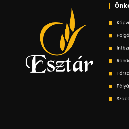
Önk
Képvi
Polgá
Inté
Rend
Társ
Pályá
Szab