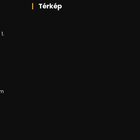
Térkép
1.
om