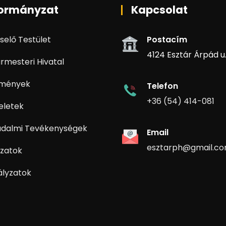
ormányzat
Kapcsolat
selő Testület
Postacím
4124 Esztár Árpád u. 
rmesteri Hivatal
zmények
Telefon
+36 (54) 414-081
eletek
adalmi Tevékenységek
Email
esztarph@gmail.c
zatok
ályzatok