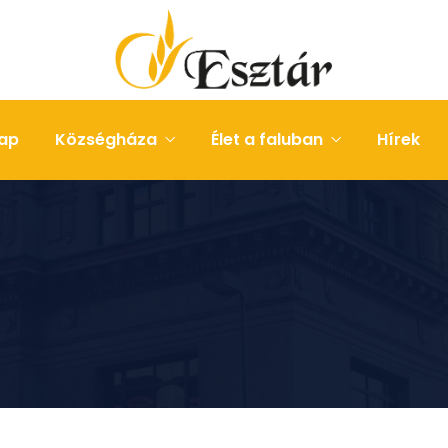
ap
Községháza
Élet a faluban
Hírek