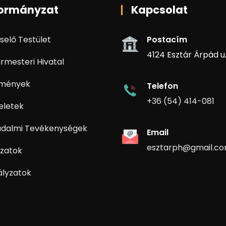
ormányzat
Kapcsolat
selő Testület
Postacím
4124 Esztár Árpád u. 
rmesteri Hivatal
zmények
Telefon
+36 (54) 414-081
eletek
adalmi Tevékenységek
Email
esztarph@gmail.c
zatok
ályzatok