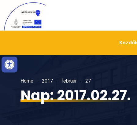
Skip
Ugrás
to
a
Content
navigációhoz
Kezdől
Eszköztár megnyitása
Home
2017
február
27
Nap:
2017.02.27.