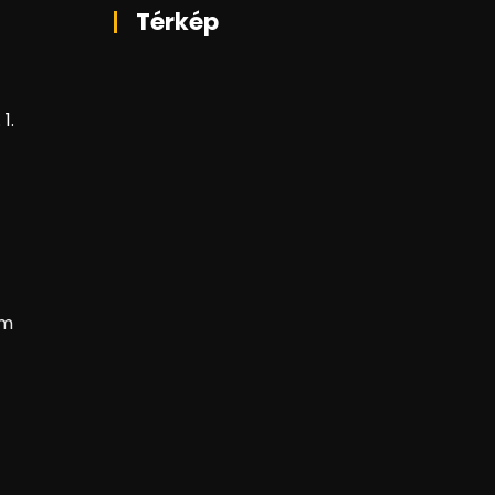
Térkép
1.
om