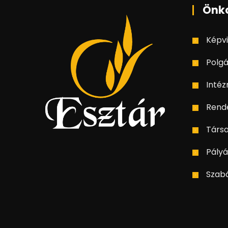
Önk
Képvi
Polgá
Inté
Rend
Társ
Pályá
Szab