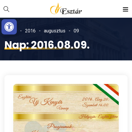
Skip
Ugrás
to
a
Eszköztár megnyitása
Content
navigációhoz
Home
2016
augusztus
09
Nap:
2016.08.09.