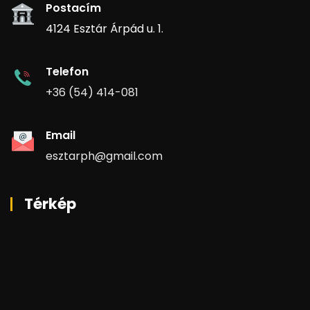
Postacím
4124 Esztár Árpád u. 1.
Telefon
+36 (54) 414-081
Email
esztarph@gmail.com
Térkép