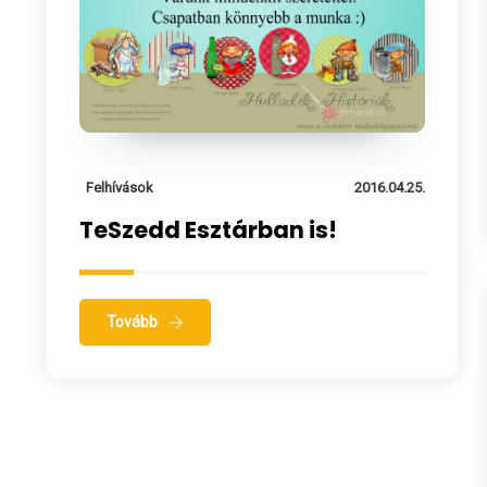
Felhívások
2016.04.25.
TeSzedd Esztárban is!
Tovább