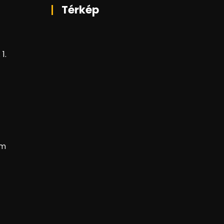
Térkép
1.
om