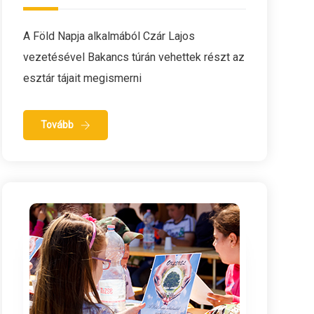
A Föld Napja alkalmából Czár Lajos
vezetésével Bakancs túrán vehettek részt az
esztár tájait megismerni
Tovább