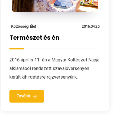
Közösségi Élet
2016.04.25.
Természet és én
2016 április 11.-én a Magyar Költészet Napja
alklamából rendezett szavalóversenyen
került kihirdetésre rajzversenyünk.
Tovább