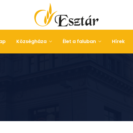
ap
Községháza
Élet a faluban
Hírek