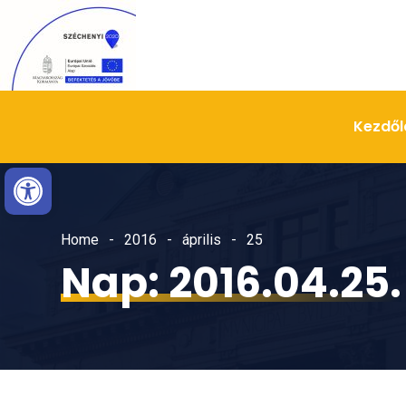
Skip
Ugrás
to
a
Content
navigációhoz
Kezdől
Eszköztár megnyitása
Home
2016
április
25
Nap:
2016.04.25.