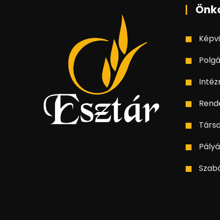
Önk
Képvi
Polgá
Inté
Rend
Társ
Pályá
Szab