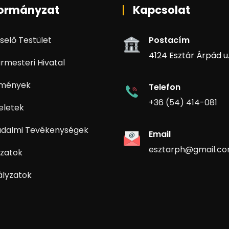
ormányzat
Kapcsolat
selő Testület
Postacím
4124 Esztár Árpád u. 
rmesteri Hivatal
zmények
Telefon
+36 (54) 414-081
eletek
adalmi Tevékenységek
Email
esztarph@gmail.c
zatok
ályzatok