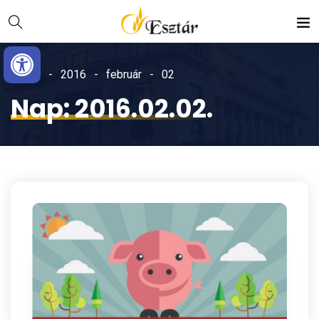
Skip
Ugrás
to
a
Eszköztár megnyitása
Content
navigációhoz
Home
2016
február
02
Nap:
2016.02.02.