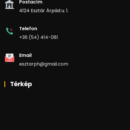
Postacím
4124 Esztár Árpád u. 1.
Telefon
+36 (54) 414-081
Email
esztarph@gmail.com
Térkép