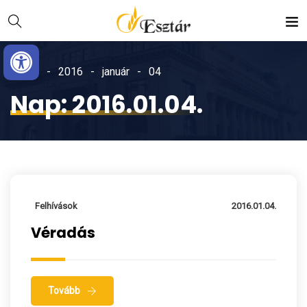
Skip
Ugrás
to
a
Eszköztár megnyitása
Content
navigációhoz
Home
2016
január
04
Nap:
2016.01.04.
Felhívások
2016.01.04.
Véradás
Tovább