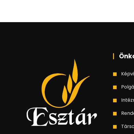
Önk
Képvi
Polgá
Inté
Rend
Társ