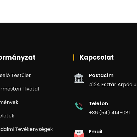
ormányzat
Kapcsolat
selő Testület
Postacím
4124 Esztár Árpád u. 
rmesteri Hivatal
zmények
Telefon
+36 (54) 414-081
eletek
adalmi Tevékenységek
Email