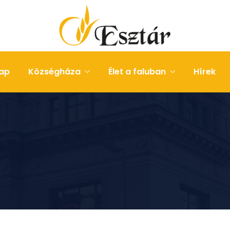
ap
Községháza
Élet a faluban
Hírek