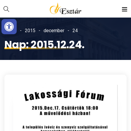
Skip
Ugrás
to
a
Eszköztár megnyitása
Content
navigációhoz
Home
2015
december
24
Nap:
2015.12.24.