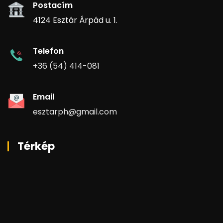
Postacím
4124 Esztár Árpád u. 1.
Telefon
+36 (54) 414-081
Email
esztarph@gmail.com
Térkép