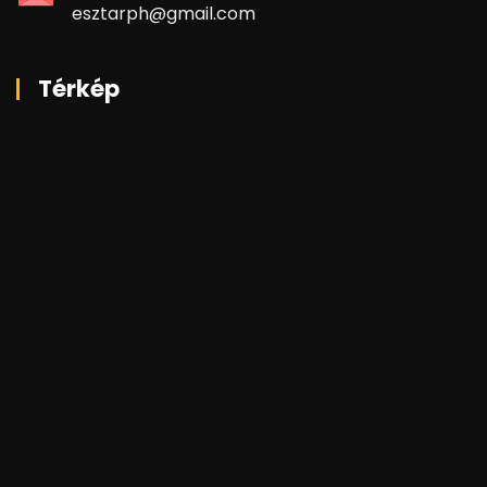
esztarph@gmail.com
Térkép