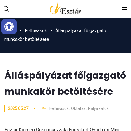
Skip
Ugrás
to
a
Eszköztár megnyitása
Content
navigációhoz
Home
Felhívások
Álláspályázat főigazgató
munkakör betöltésére
Álláspályázat főigazgató
munkakör betöltésére
2025.05.27.
Felhívások
,
Oktatás
,
Pályázatok
Esztár Község Önkormányzata Epreskert Óvoda és Mini