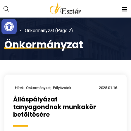
Skip
Ugrás
to
a
Eszköztár megnyitása
Content
navigációhoz
Home
Önkormányzat
(Page 2)
Önkormányzat
,
,
Hírek
Önkormányzat
Pályázatok
2025.01.16.
Álláspályázat
tanyagondnok munkakör
betöltésére