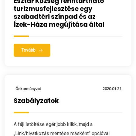
Esztár Község fenntartható
turizmusfejlesztése egy
szabadtéri színpad és az
Ízek-Háza megújítása által
Tovább
Önkormányzat
2020.01.21.
Szabályzatok
A fájl letöltése egér jobb klikk, majd a
„Link/hivatkozás mentése másként” opcióval