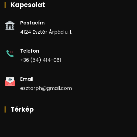
Kapcsolat
Postacím
4124 Esztár Árpád u. 1.
Telefon
+36 (54) 414-081
Email
esztarph@gmail.com
Térkép