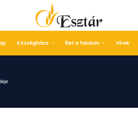
ap
Községháza
Élet a faluban
Hírek
deje