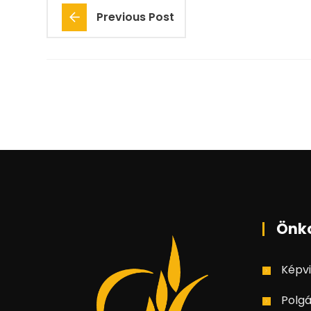
Previous Post
Önk
Képvi
Polgá