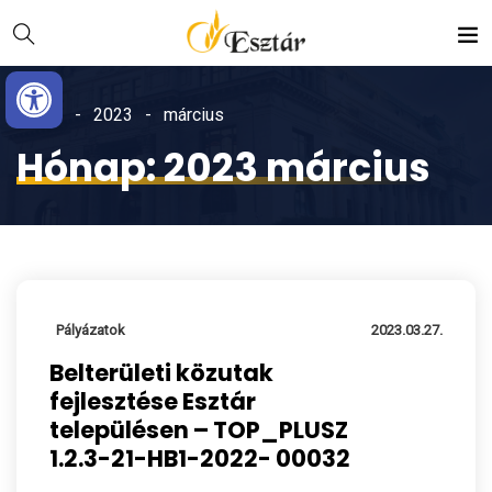
Skip
Ugrás
to
a
Eszköztár megnyitása
Content
navigációhoz
Home
2023
március
Hónap:
2023 március
Pályázatok
2023.03.27.
Belterületi közutak
fejlesztése Esztár
településen – TOP_PLUSZ
1.2.3-21-HB1-2022- 00032