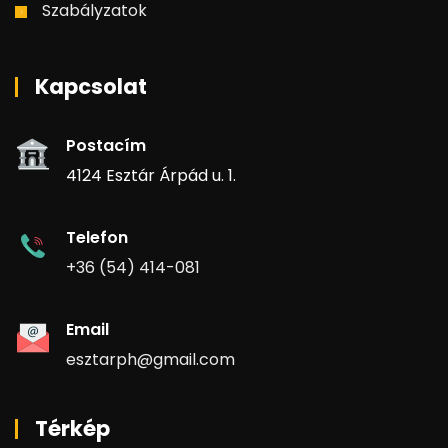
Szabályzatok
Kapcsolat
Postacím
4124 Esztár Árpád u. 1.
Telefon
+36 (54) 414-081
Email
esztarph@gmail.com
Térkép