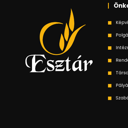
Önk
Képvi
Polgá
Inté
Rend
Társ
Pályá
Szab