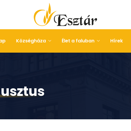
ap
Községháza
Élet a faluban
Hírek
gusztus