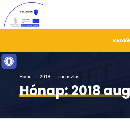
Skip
Ugrás
to
a
Content
navigációhoz
Kezdől
Eszköztár megnyitása
Home
2018
augusztus
Hónap:
2018 au