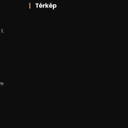
Térkép
1.
om