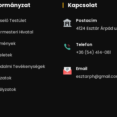
ormányzat
Kapcsolat
selő Testület
Postacím
4124 Esztár Árpád u. 
rmesteri Hivatal
zmények
Telefon
+36 (54) 414-081
eletek
adalmi Tevékenységek
Email
esztarph@gmail.c
zatok
ályzatok