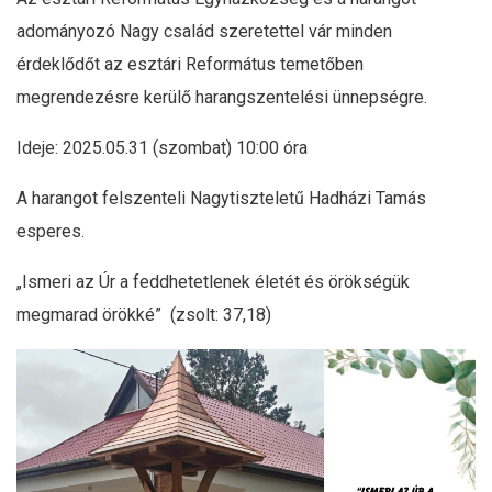
adományozó Nagy család szeretettel vár minden
érdeklődőt az esztári Református temetőben
megrendezésre kerülő harangszentelési ünnepségre.
Ideje: 2025.05.31 (szombat) 10:00 óra
A harangot felszenteli Nagytiszteletű Hadházi Tamás
esperes.
„Ismeri az Úr a feddhetetlenek életét és örökségük
megmarad örökké” (zsolt: 37,18)