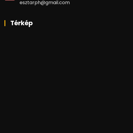
esztarph@gmail.com
Térkép