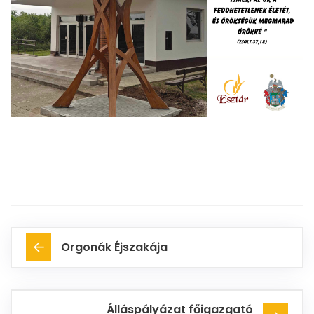
Orgonák Éjszakája
Álláspályázat főigazgató