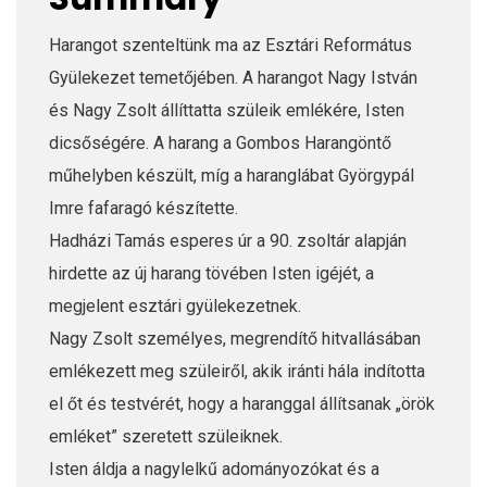
Harangot szenteltünk ma az Esztári Református
Gyülekezet temetőjében. A harangot Nagy István
és Nagy Zsolt állíttatta szüleik emlékére, Isten
dicsőségére. A harang a Gombos Harangöntő
műhelyben készült, míg a haranglábat Györgypál
Imre fafaragó készítette.
Hadházi Tamás esperes úr a 90. zsoltár alapján
hirdette az új harang tövében Isten igéjét, a
megjelent esztári gyülekezetnek.
Nagy Zsolt személyes, megrendítő hitvallásában
emlékezett meg szüleiről, akik iránti hála indította
el őt és testvérét, hogy a haranggal állítsanak „örök
emléket” szeretett szüleiknek.
Isten áldja a nagylelkű adományozókat és a