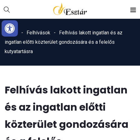
Skip
Ugrás
to
a
Eszköztár megnyitása
Content
navigációhoz
Home
Felhívások
Felhívás lakott ingatlan és az
ingatlan előtti közterület gondozására és a felelős
kutyatartásra
Felhívás lakott ingatlan
és az ingatlan előtti
közterület gondozására