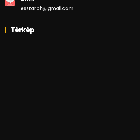
esztarph@gmail.com
Térkép