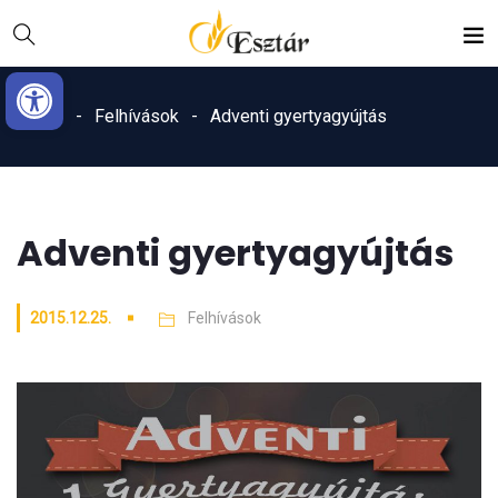
Skip
Ugrás
to
a
Eszköztár megnyitása
Content
navigációhoz
Home
Felhívások
Adventi gyertyagyújtás
Adventi gyertyagyújtás
2015.12.25.
Felhívások