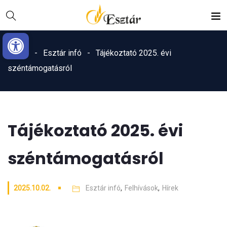
Skip
Ugrás
to
a
Eszköztár megnyitása
Content
navigációhoz
Home
Esztár infó
Tájékoztató 2025. évi
széntámogatásról
Tájékoztató 2025. évi
széntámogatásról
2025.10.02.
Esztár infó
,
Felhívások
,
Hírek