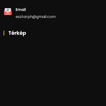
Email
esztarph@gmail.com
Térkép