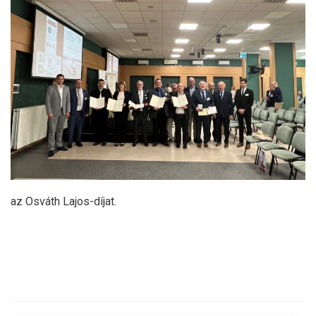
az Osváth Lajos-díjat.