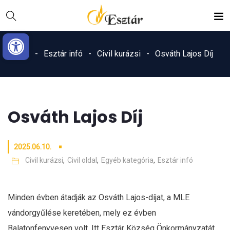
Skip
Ugrás
to
a
Eszköztár megnyitása
Content
navigációhoz
Home
Esztár infó
Civil kurázsi
Osváth Lajos Díj
Osváth Lajos Díj
2025.06.10.
Civil kurázsi
,
Civil oldal
,
Egyéb kategória
,
Esztár infó
Minden évben átadják az Osváth Lajos-díjat, a MLE
vándorgyűlése keretében, mely ez évben
Balatonfenyvesen volt. Itt Esztár Község Önkormányzatát