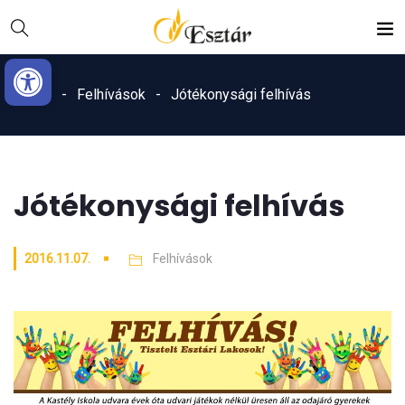
Skip
Ugrás
to
a
Eszköztár megnyitása
Content
navigációhoz
Home
Felhívások
Jótékonysági felhívás
Jótékonysági felhívás
2016.11.07.
Felhívások