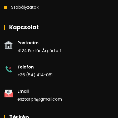
Szabályzatok
Kapcsolat
Postacím
4124 Esztár Árpád u. 1.
Telefon
+36 (54) 414-081
Email
esztarph@gmail.com
Térkép