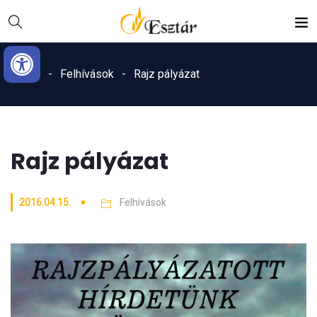
Skip
Ugrás
to
a
Eszköztár megnyitása
Content
navigációhoz
Home
Felhívások
Rajz pályázat
Rajz pályázat
2016.04.15.
Felhívások