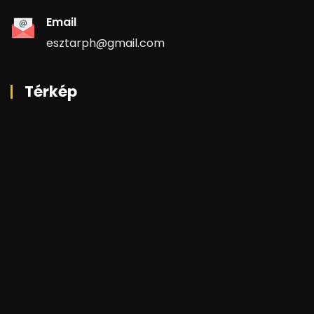
Email
esztarph@gmail.com
Térkép