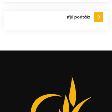
Ifjú poéták!