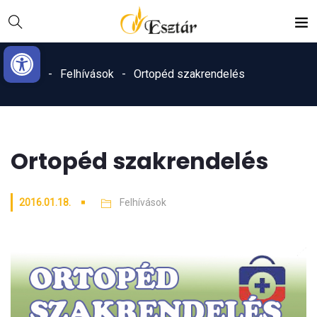
Skip
Ugrás
to
a
Eszköztár megnyitása
Content
navigációhoz
Home
Felhívások
Ortopéd szakrendelés
Ortopéd szakrendelés
2016.01.18.
Felhívások