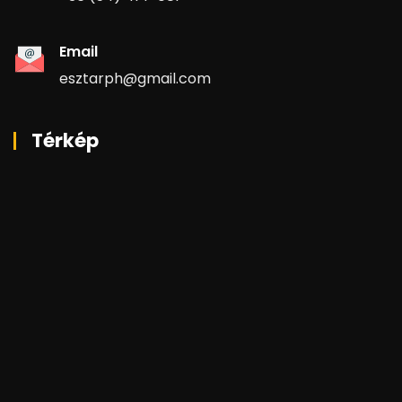
Email
esztarph@gmail.com
Térkép