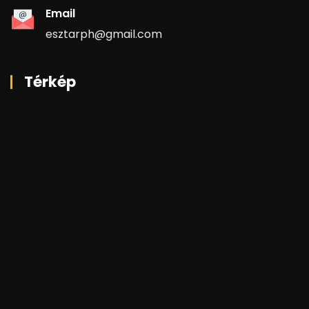
Email
esztarph@gmail.com
Térkép