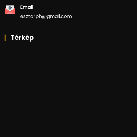
Email
esztarph@gmail.com
Térkép