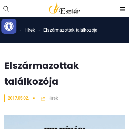
Skip
Ugrás
to
a
Eszköztár megnyitása
Content
navigációhoz
Home
Hírek
Elszármazottak találkozója
Elszármazottak
találkozója
2017.05.02.
Hírek