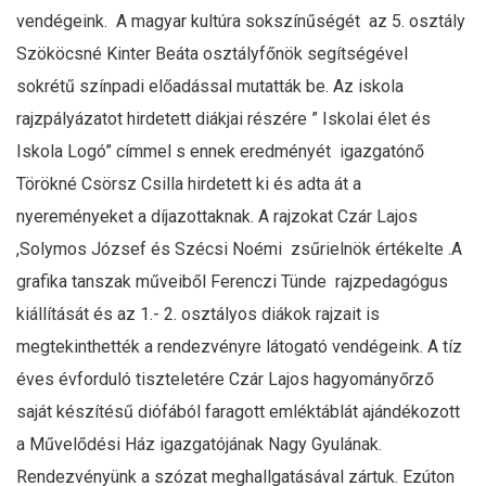
vendégeink. A magyar kultúra sokszínűségét az 5. osztály
Szököcsné Kinter Beáta osztályfőnök segítségével
sokrétű színpadi előadással mutatták be. Az iskola
rajzpályázatot hirdetett diákjai részére ” Iskolai élet és
Iskola Logó” címmel s ennek eredményét igazgatónő
Törökné Csörsz Csilla hirdetett ki és adta át a
nyereményeket a díjazottaknak. A rajzokat Czár Lajos
,Solymos József és Szécsi Noémi zsűrielnök értékelte .A
grafika tanszak műveiből Ferenczi Tünde rajzpedagógus
kiállítását és az 1.- 2. osztályos diákok rajzait is
megtekinthették a rendezvényre látogató vendégeink. A tíz
éves évforduló tiszteletére Czár Lajos hagyományőrző
saját készítésű diófából faragott emléktáblát ajándékozott
a Művelődési Ház igazgatójának Nagy Gyulának.
Rendezvényünk a szózat meghallgatásával zártuk. Ezúton