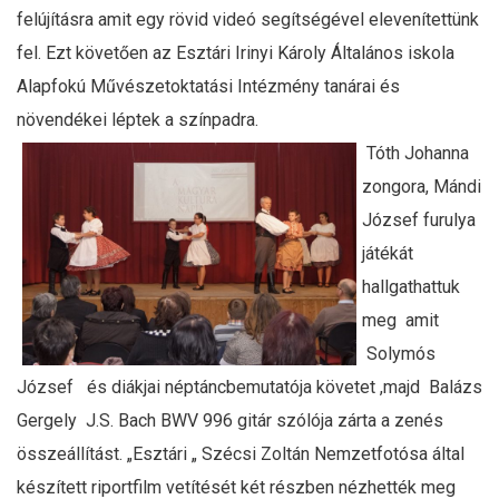
felújításra amit egy rövid videó segítségével elevenítettünk
fel. Ezt követően az Esztári Irinyi Károly Általános iskola
Alapfokú Művészetoktatási Intézmény tanárai és
növendékei léptek a színpadra.
Tóth Johanna
zongora, Mándi
József furulya
játékát
hallgathattuk
meg amit
Solymós
József és diákjai néptáncbemutatója követet ,majd Balázs
Gergely J.S. Bach BWV 996 gitár szólója zárta a zenés
összeállítást. „Esztári „ Szécsi Zoltán Nemzetfotósa által
készített riportfilm vetítését két részben nézhették meg