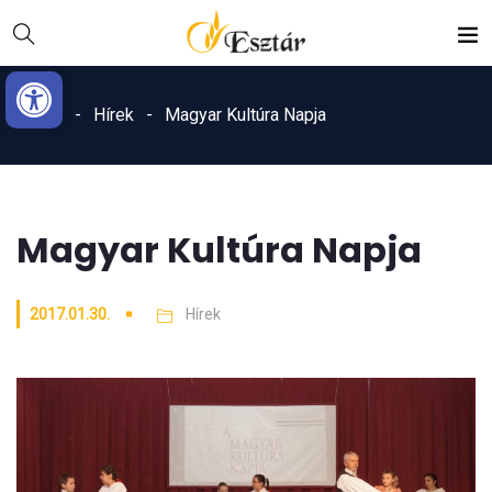
Skip
Ugrás
to
a
Eszköztár megnyitása
Content
navigációhoz
Home
Hírek
Magyar Kultúra Napja
Magyar Kultúra Napja
2017.01.30.
Hírek