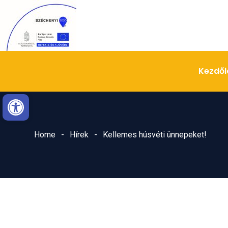
Skip
Ugrás
to
a
Content
navigációhoz
Kezdől
Eszköztár megnyitása
Home
Hírek
Kellemes húsvéti ünnepeket!