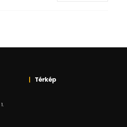
Térkép
1.