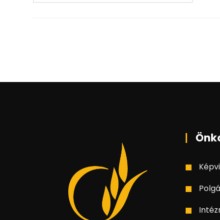
Önk
Képvi
Polgá
Inté