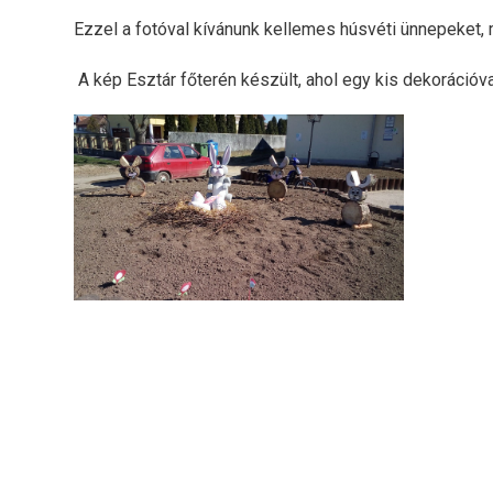
Ezzel a fotóval kívánunk kellemes húsvéti ünnepeket,
A kép Esztár főterén készült, ahol egy kis dekorációv