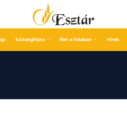
ap
Községháza
Élet a faluban
Hírek