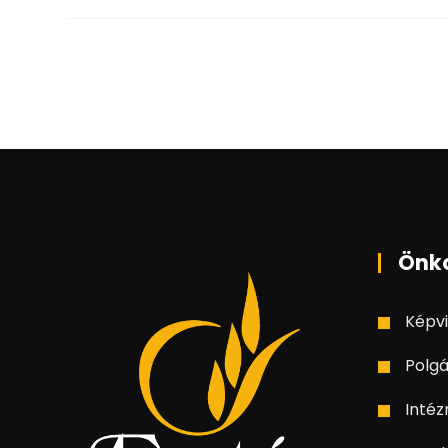
Önk
Képvi
Polgá
Inté