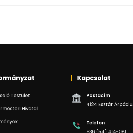
ormányzat
Kapcsolat
selő Testület
Postacím
4124 Esztár Árpád u. 
rmesteri Hivatal
zmények
Telefon
+36 (54) 414-081