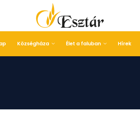
ap
Községháza
Élet a faluban
Hírek