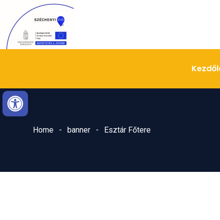
Skip
Ugrás
to
a
Content
navigációhoz
Kezdől
Eszköztár megnyitása
Home
banner
Esztár Főtere