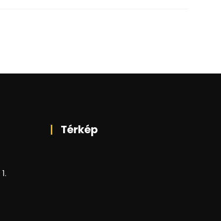
Térkép
1.